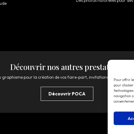
Des photos naturelles pour des 
Aude
Découvrir nos autres prestations
 graphisme pour la création de vos faire-part, invitations, mais aussi de
Pour offrir l
pour stocker
technologies
Découvrir POCA
navigation ou
consentement
Ac