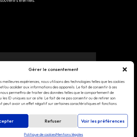
souvenirs éternels.
Gérer le consentement
 la vidéo, du drone.
es meilleures expériences, nous utilisons des technologies telles que les cookies
 et/ou accéder aux informations des appareils. Le fait de consentir à ces
 nous permettra de traiter des données telles que le comportement de
 les ID uniques sur ce site. Le fait de ne pas consentir ou de retirer son
 peut avoir un effet négatif sur certaines caractéristiques et fonctions.
cepter
Refuser
Voir les préférences
Politique de cookies
Mentions légales
Politique de confidentialité
–
Mentions légales