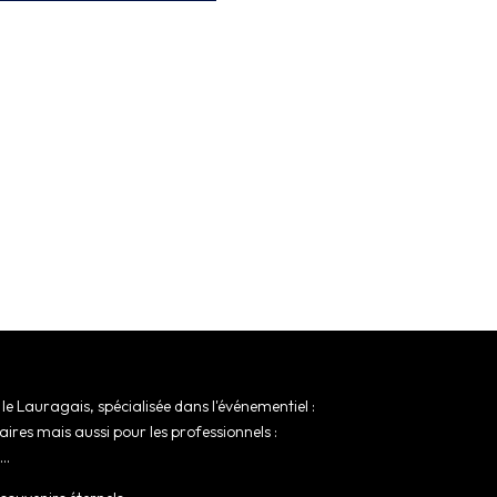
e Lauragais, spécialisée dans l'événementiel :
res mais aussi pour les professionnels :
..